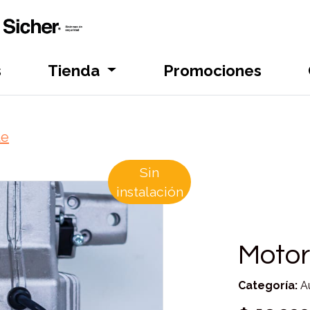
s
Tienda
Promociones
te
Sin
instalación
Moto
Categoría:
Au