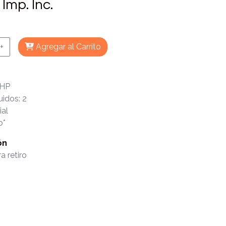
Imp. Inc.
+
Agregar al Carrito
 HP
uidos: 2
ial
o*
ón
a retiro