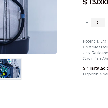
$ 13.000
-
Potencia: 1/4
Controles incl
Uso: Residenc
Garantía: 1 Añ
Sin instalaci
Disponible par