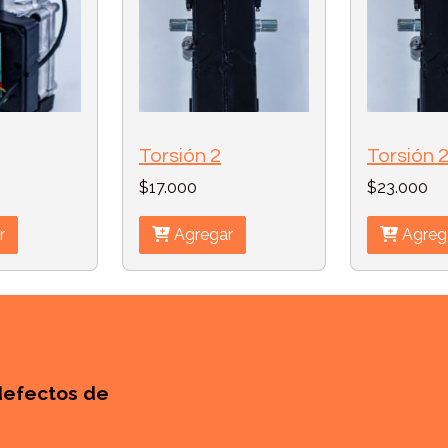
Torsión 2
Torsión 
$17.000
$23.000
r
Agregar
Agreg
defectos de