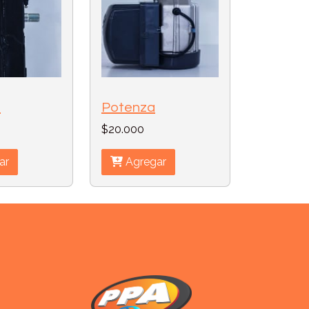
2
Potenza
$20.000
ar
Agregar