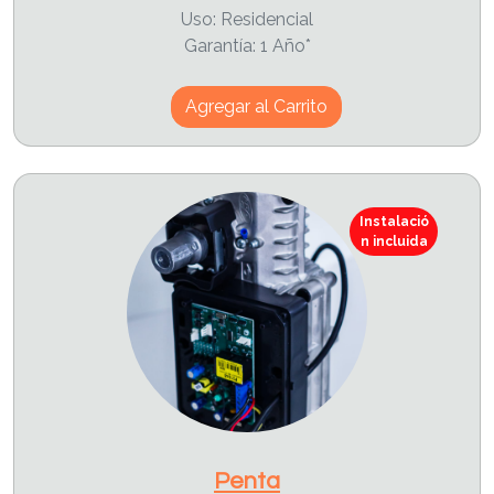
Uso: Residencial
Garantía: 1 Año*
Agregar al Carrito
Instalació
n incluida
Penta